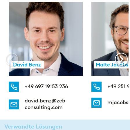
David Benz
Malte Jacobs
+49 697 19153 236
+49 251 
david.benz@zeb-
mjacobs
consulting.com
Verwandte Lösungen