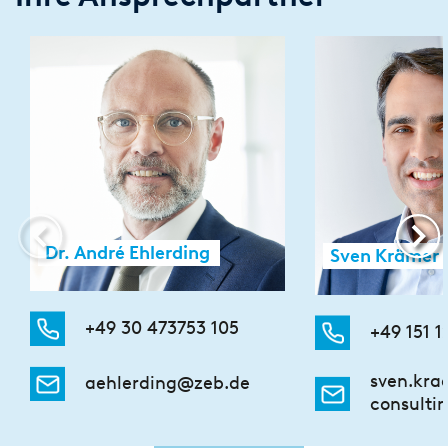
Dr. André Ehlerding
Sven Krämer
+49 30 473753 105
+49 151 
sven.kr
aehlerding@zeb.de
consulti