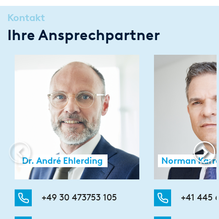
Kontakt
Ihre Ansprechpartner
Dr. André Ehlerding
Norman Karr
+49 30 473753 105
+41 445 