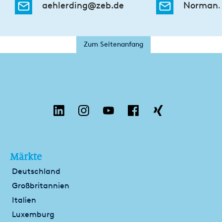
aehlerding@zeb.de
Norman.
Zum Seitenanfang
Märkte
Deutschland
Großbritannien
Italien
Luxemburg