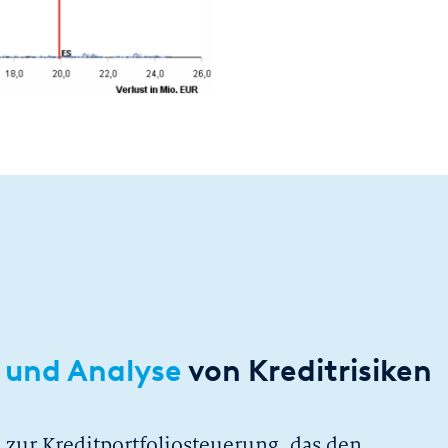
 und Analyse
von Kreditrisiken
l zur Kreditportfoliosteuerung, das den